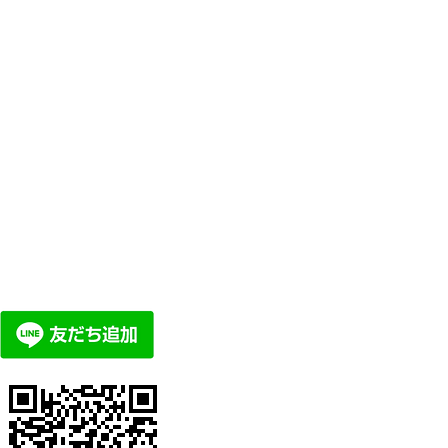
839-5511
(事前予約制)
でのお問い合わせ
りお友達追加して頂ければ、LINE公式
ージ頂けます。
メントや、詳細の料金体系などもあり
ひご参照ください。