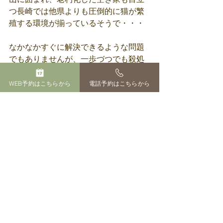
つ長崎では他県よりも圧倒的に猫が繁
殖する環境が揃っているそうで・・・
なかなかすぐに解決できるような問題
でもありませんが、一歩づつでも殺処
分される動物達がなくなるように、願
っています。
WEB予約はこちらから
電話予約はこちらから
そのために、僕らも何か力になりたい
と微力ながら考えています。
お知らせ
すべて表示
最新記事