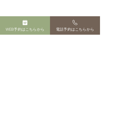
WEB予約はこちらから
電話予約はこちらから
サイト運営者
ペットのおはか 田中百花
供養。
寒さ対策
長崎市田中町３１１-１
０８０-１５４２-７５９６