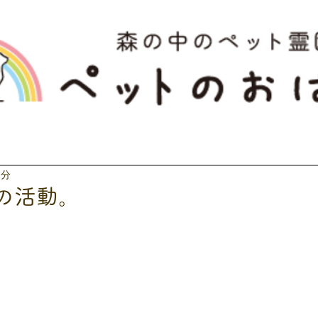
2分
の活動。