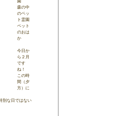
園
森の中
のペッ
ト霊園
ペット
のおは
か
今日か
ら２月
です
ね！
この時
間（夕
方）に
特別な日ではない