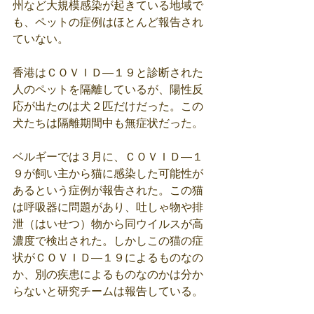
州など大規模感染が起きている地域で
も、ペットの症例はほとんど報告され
ていない。
香港はＣＯＶＩＤ―１９と診断された
人のペットを隔離しているが、陽性反
応が出たのは犬２匹だけだった。この
犬たちは隔離期間中も無症状だった。
ベルギーでは３月に、ＣＯＶＩＤ―１
９が飼い主から猫に感染した可能性が
あるという症例が報告された。この猫
は呼吸器に問題があり、吐しゃ物や排
泄（はいせつ）物から同ウイルスが高
濃度で検出された。しかしこの猫の症
状がＣＯＶＩＤ―１９によるものなの
か、別の疾患によるものなのかは分か
らないと研究チームは報告している。