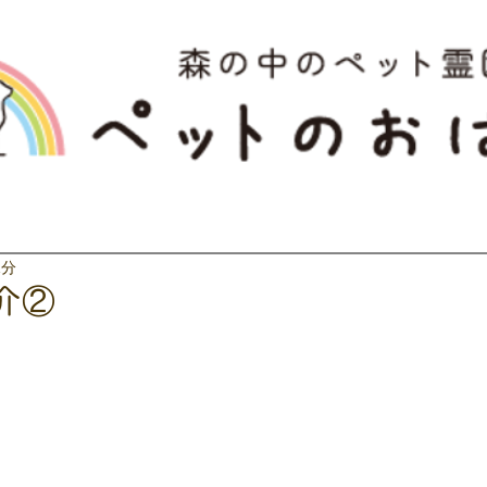
1分
介②