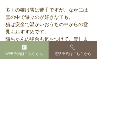
多くの猫は雪は苦手ですが、なかには
雪の中で遊ぶのが好きな子も。
猫は安全で温かいおうちの中からの雪
見もおすすめです。
猫ちゃんの場合も気をつけて、楽しま
れてください♥️
WEB予約はこちらから
電話予約はこちらから
どうぞご参考までに☺️
今日明日は、寒波で冷え込むみたいな
ので、皆様暖かくしておやすみくださ
い😴
ではまた~~~👋