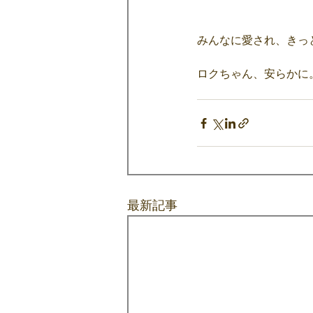
みんなに愛され、きっ
ロクちゃん、安らかに
最新記事