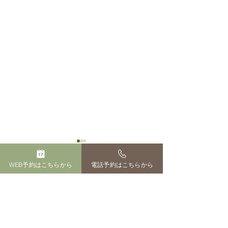
WEB予約はこちらから
電話予約はこちらから
サイト運営者
ペットのおはか 田中百花
長崎市田中町３１１-１
０８０-１５４２-７５９６
【犬・猫】ペット霊園の
ペットの火葬・
ペットのおはか​