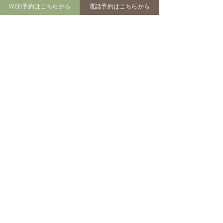
WEB予約はこちらから
電話予約はこちらから
サイト運営者
ペットのおはか 田中百花
長崎市田中町３１１-１
０８０-１５４２-７５９６
手元供養のカタ
臨終の際にしてあげて欲
ペットのおはか​
長崎市田中町３１１-１
しいこと
「受付」「火葬場」までの交通目安
・長崎市中心部（長崎駅・浜町）から約15分