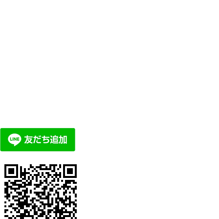
でのお問い合わせ
りお友達追加して頂ければ、LINE公式
ージ頂けます。
メントや、詳細の料金体系などもあり
ひご参照ください。