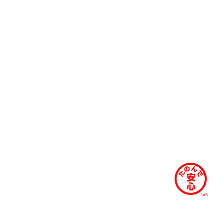
丈夫です。
で個別メッセ
​お客様のコ
ますので、ぜ
雲仙市・西彼杵郡時津町・西彼杵長与町
注意ください。
 30分）
間です。