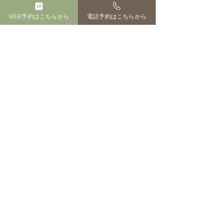
自然界とはそういうものなのかな？　
WEB予約はこちらから
電話予約はこちらから
と。
オーナーブログ
すべて表示
最新記事