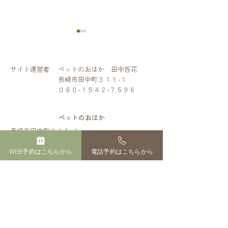
サイト運営者
ペットのおはか 田中百花
長崎市田中町３１１-１
０８０-１５４２-７５９６
手元供養のカタ
臨終の際にしてあげて欲
ペットのおはか​
長崎市田中町３１１-１
しいこと
「受付」「火葬場」までの交通目安
・長崎市中心部（長崎駅・浜町）から約15分
WEB予約はこちらから
電話予約はこちらから
・西彼杵郡（時津町から 約25分／
長与町から 約 30分）
・諫早市から 約30分
・島原市から 約60分
・雲仙市から 約40分
＊
各地域からの目安です。