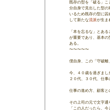
既存の型を「破る」こ
分自身で見出した型の
いるため既存の型に囚
して新たな
流派
が生ま
「本を忘るな」とある
が重要であり、基本の
ある。
〜〜〜〜〜
僕自身、この「守破離
今、４０歳を過ぎまし
２０代、３０代、仕事
仕事の進め方、顧客と
その上司の元で文字通
「この人だったら、今