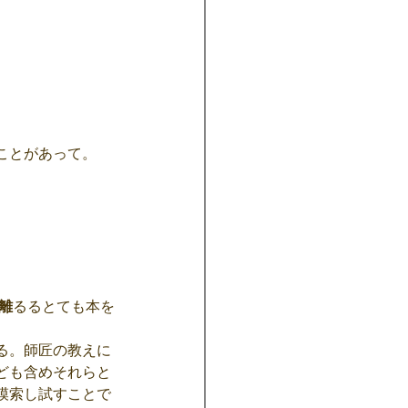
ことがあって。
離
るるとても本を
る。師匠の教えに
ども含めそれらと
模索し試すことで