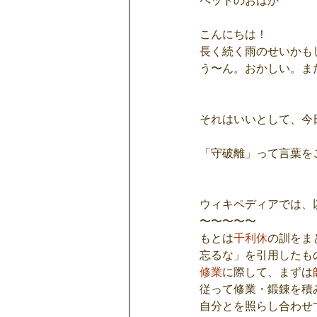
ペットのおはか
こんにちは！
長く続く雨のせいかも
う〜ん。おかしい。ま
それはいいとして、今
「守破離」って言葉を
ウィキペディアでは、
〜〜〜〜〜
もとは
千利休
の訓をま
忘るな」を引用したも
修業
に際して、まずは
従って修業・鍛錬を積
自分とを照らし合わせ