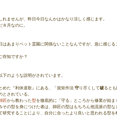
しれませんが、昨日今日なんかはかなり涼しく感じます。
だ８月なのに。
日はあまりペット霊園に関係ないことなんですが、急に感じる
ご存知ですか？
以下のような説明がされています。
とめた『利休道歌』にある、「規矩作法 
守
り尽くして
破
るとも
のとされている。
師匠
から教わった
型
を徹底的に「守る」ところから修業が始ま
みその型を身につけた者は、師匠の型はもちろん他流派の型な
て研究することにより、自分に合ったより良いと思われる型を