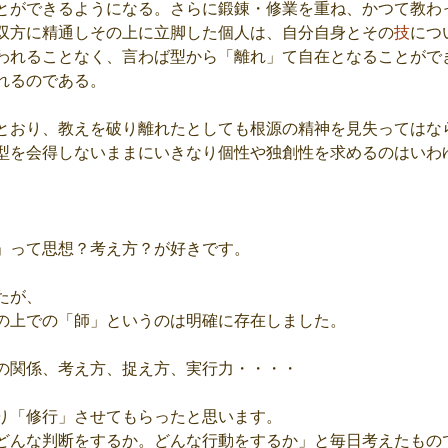
とができるようになる。さらに鍛錬・修業を重ね、かつて教わ
双方に精通しその上に立脚した個人は、自分自身とその
技
につ
われることなく、言わば型から「離れ」て自在となることがで
れるのである。
とおり、教えを破り離れたとしても根源の精神を見失ってはな
型を会得しないままにいきなり個性や独創性を求めるのはいわ
」って思想？考え方？が好きです。
たが、
の上での「師」というのは明確に存在しました。
の関係、考え方、捉え方、実行力・・・・
り「修行」させてもらったと思います。
どんな判断をするか。どんな行動をするか」と毎日考えたもの