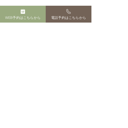
WEB予約はこちらから
電話予約はこちらから
サイト運営者
ペットのおはか 田中百花
供養。
寒さ対策
長崎市田中町３１１-１
０８０-１５４２-７５９６
ペットのおはか​
長崎市田中町３１１-１
「受付」「火葬場」までの交通目安
・長崎市中心部（長崎駅・浜町）から約15分
・西彼杵郡（時津町から 約25分／
長与町から 約 30分）
・諫早市から 約30分
・島原市から 約60分
・雲仙市から 約40分
＊
各地域からの目安です。