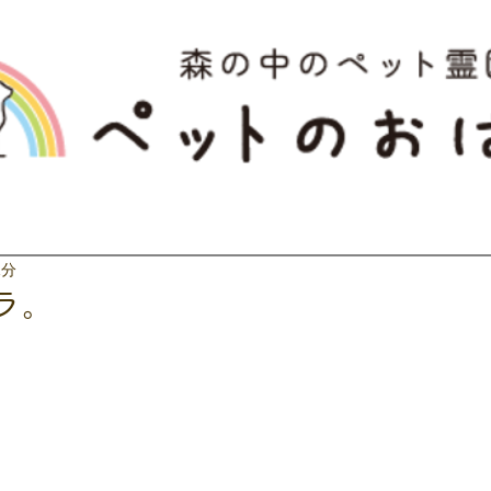
1分
ラ。