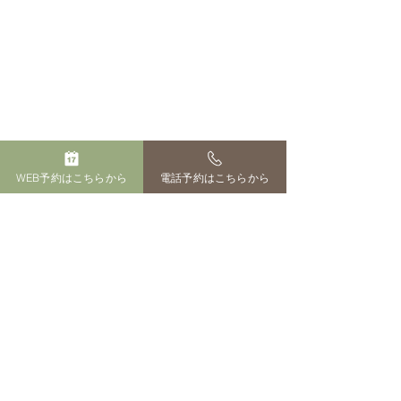
WEB予約はこちらから
電話予約はこちらから
サイト運営者
ペットのおはか 田中百花
供養。
寒さ対策
長崎市田中町３１１-１
０８０-１５４２-７５９６