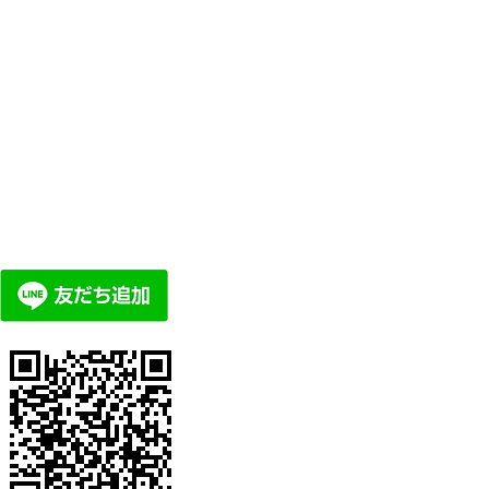
でのお問い合わせ
りお友達追加して頂ければ、LINE公式
ージ頂けます。
メントや、詳細の料金体系などもあり
ひご参照ください。