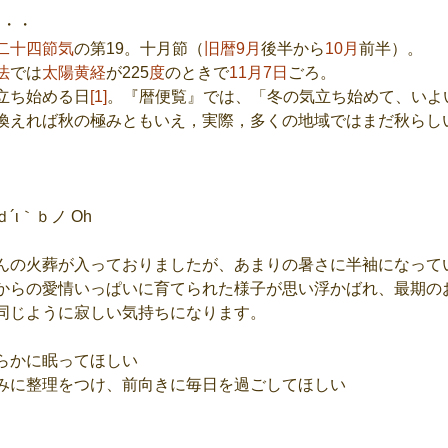
・・・
二十四節気
の第19。十月節（
旧暦9月
後半から
10月
前半）。 
法
では
太陽黄経
が225
度
のときで
11月7日
ごろ。
立ち始める日
[1]
。『暦便覧』では、「冬の気立ち始めて、いよ
換えれば秋の極みともいえ，実際，多くの地域ではまだ秋らし
ι｀ｂノ Oh
んの火葬が入っておりましたが、あまりの暑さに半袖になって
からの愛情いっぱいに育てられた様子が思い浮かばれ、最期の
同じように寂しい気持ちになります。
らかに眠ってほしい
みに整理をつけ、前向きに毎日を過ごしてほしい