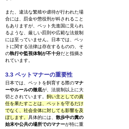
また、違法な繁殖や虐待が行われた場
合には、罰金や懲役刑が科されること
もありますが、ペット先進国に見られ
るような、厳しい罰則や広範な法規制
には至っていません。日本では、ペッ
トに関する法律は存在するものの、そ
の
執行や監視体制が不十分
だと指摘さ
れています。
3.3 ペットマナーの重要性
日本では、ペットを飼育する際の
マナ
ーやルールの徹底
が、法規制以上に大
切とされています。
飼い主としての責
任を果たすことは、ペットを守るだけ
でなく、社会全体に対しても影響を及
ぼします。
具体的には、
散歩中の糞の
始末や公共の場所でのマナー
が特に重