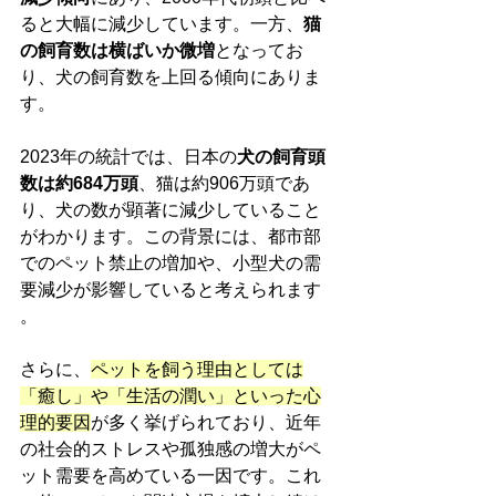
ると大幅に減少しています。一方、
猫
の飼育数は横ばいか微増
となってお
り、犬の飼育数を上回る傾向にありま
す。
2023年の統計では、日本の
犬の飼育頭
数は約684万頭
、猫は約906万頭であ
り、犬の数が顕著に減少していること
がわかります。この背景には、都市部
でのペット禁止の増加や、小型犬の需
要減少が影響していると考えられます​
。
さらに、
ペットを飼う理由としては
「癒し」や「生活の潤い」といった心
理的要因
が多く挙げられており、近年
の社会的ストレスや孤独感の増大がペ
ット需要を高めている一因です​。これ