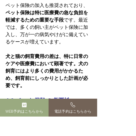
ペット保険の加入も推奨されており、
ペット保険は特に医療費の急な負担を
軽減するための重要な手段
です。最近
では、多くの飼い主がペット保険に加
入し、万が一の病気やけがに備えてい
るケースが増えています​。
犬と猫の飼育費用の差は、特に日常の
ケアや医療費において顕著です。犬の
飼育にはより多くの費用がかかるた
め、飼育前にしっかりとした計画が必
要です。
4.2 ペット保険の必要性
ペットを飼育する際に、
ペット保険の
WEB予約はこちらから
電話予約はこちらから
加入が近年ますます重要視されていま
す
。ペットも人間と同様に病気やケガ
をすることがあり、突然の医療費負担