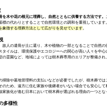
徴
骨を木や花の根元に埋葬し、自然とともに供養する方法です。
墓標の代わりとすることで自然環境との調和を重視しています
を象徴する埋葬方法として広がりを見せています
。
視
、故人の遺骨が土に還り、木や植物の一部となることで自然の
スタイルは、環境保護やエコロジーへの関心が高い人々を中心
型の霊園など、地域によっては樹木葬専用のエリアが整備され
の掃除や墓地管理料の支払いなどが必要でしたが、樹木葬では
そのため、遠方に住む家族や後継者がいない場合でも安心して
核家族化が進む日本において樹木葬が選ばれる理由の一つとな
の多様性