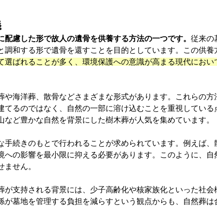
義
に配慮した形で故人の遺骨を供養する方法の一つです。
従来の
と調和する形で遺骨を還すことを目的としています。この供養
て選ばれることが多く、環境保護への意識が高まる現代におい
葬や海洋葬、散骨などさまざまな形式があります。これらの方
建てるのではなく、自然の一部に溶け込むことを重視している
山など豊かな自然を背景にした樹木葬が人気を集めています。
な手続きのもとで行われることが求められています。例えば、
境への影響を最小限に抑える必要があります。このように、自
せません。
葬が支持される背景には、少子高齢化や核家族化といった社会
孫が墓地を管理する負担を減らすという観点からも、自然葬は