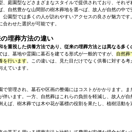
型、庭園型などさまざまなスタイルで提供されており、それぞ
ば、自然豊かな山間部の樹木葬地を選べば、故人が自然の中で
、公園型では多くの人が訪れやすいアクセスの良さが魅力です
に合わせた選択が可能です。
従来の埋葬方法の違い
和を重視した供養方法であり、従来の埋葬方法とは異なる多く
では、墓地や霊園に墓石を建てる形式が一般的ですが、
自然葬
養を行います
。この違いは、見た目だけでなく供養に対する考
与えています。
園で管理され、墓石や区画の整備にはコストがかかります。ま
が伴います。一方、自然葬はこれらの負担を軽減し、故人が自
例えば、樹木葬では木や花が墓標の役割を果たし、植樹活動を